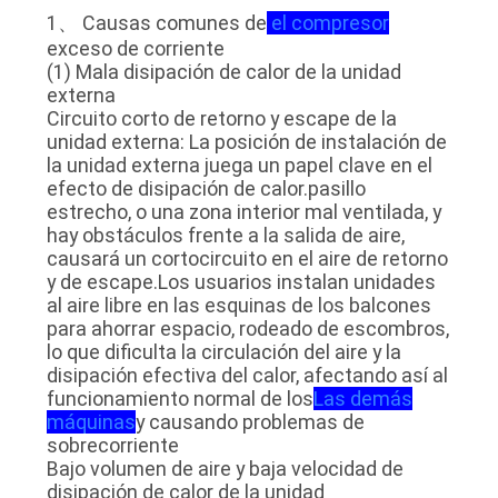
DE
1、 Causas comunes de
el compresor
exceso de corriente
LA
(1) Mala disipación de calor de la unidad
FÁBRICA
externa
Circuito corto de retorno y escape de la
unidad externa: La posición de instalación de
CONTROL
la unidad externa juega un papel clave en el
efecto de disipación de calor.pasillo
DE
estrecho, o una zona interior mal ventilada, y
CALIDAD
hay obstáculos frente a la salida de aire,
causará un cortocircuito en el aire de retorno
y de escape.Los usuarios instalan unidades
ÉNTRENOS
al aire libre en las esquinas de los balcones
para ahorrar espacio, rodeado de escombros,
EN
lo que dificulta la circulación del aire y la
disipación efectiva del calor, afectando así al
CONTACTO
funcionamiento normal de los
Las demás
CON
máquinas
y causando problemas de
sobrecorriente
Bajo volumen de aire y baja velocidad de
NOTICIAS
disipación de calor de la unidad