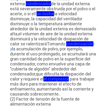
externa:
condensador
de la unidad externa
está severamente obstruida por el polvo o el
CASOS
aceite, o si el
f
un motor
la velocidad
disminuye, la capacidad del ventilador
disminuye o la temperatura ambiente
PIDA
alrededor de la unidad externa es demasiado
alta,el volumen de aire de la unidad externa
UNA
disminuirá y la velocidad de disipación de
calor se ralentizaráTomando
condensación
r
CITA
y
la acumulación de polvo, por ejemplo,
durante el uso prolongado, se acumulará una
gran cantidad de polvo en la superficie del
MAPA
condensador, como envuelve una capa de
DEL
"cubierta de algodón" alrededor del
condensador,que dificulta la disipación del
SITIO
calor y requiere el
el compresor
para trabajar
más duro para mantener el efecto de
enfriamiento, aumentando así la corriente y
POLÍTICA
causando sobrecorriente..
(2) Factor de tensión de la fuente de
DE
alimentación externa