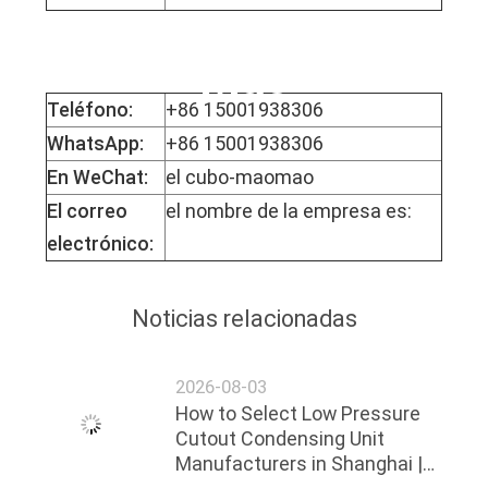
La Srta. Mophy
Mao
Teléfono:
+86 15001938306
WhatsApp:
+86 15001938306
En WeChat:
el cubo-maomao
El correo
el nombre de la empresa es:
electrónico:
Noticias relacionadas
2026-08-03
How to Select Low Pressure
Cutout Condensing Unit
Manufacturers in Shanghai |