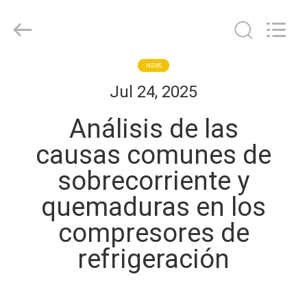
Shanghai KUB
Refrigeration
Equipment
Co.,
Ltd..
All
Rights
HOGAR
NEWS
Reserved.
Jul 24, 2025
PRODUCTOS
Análisis de las
causas comunes de
VR
sobrecorriente y
SHOW
quemaduras en los
SOBRE
compresores de
NOSOTROS
refrigeración
VIAJE