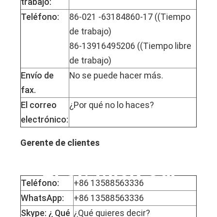
trabajo:
Teléfono:
86-021 -63184860-17 ((Tiempo
de trabajo)
86-13916495206 ((Tiempo libre
de trabajo)
Envío de
No se puede hacer más.
fax.
El correo
¿Por qué no lo haces?
electrónico:
Gerente de clientes
El Sr. Mick Cai
Teléfono:
+86 13588563336
WhatsApp:
+86 13588563336
Skype: ¿ Qué
¿Qué quieres decir?