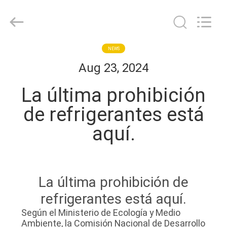
Shanghai KUB
Refrigeration
Equipment
Co.,
Ltd..
All
Rights
HOGAR
NEWS
Reserved.
Aug 23, 2024
PRODUCTOS
La última prohibición
de refrigerantes está
VR
aquí.
SHOW
SOBRE
La última prohibición de
NOSOTROS
refrigerantes está aquí.
Según el Ministerio de Ecología y Medio
VIAJE
Ambiente, la Comisión Nacional de Desarrollo