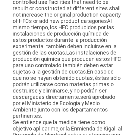
controlled use Facilities that need to be
rebuilt or constructed at different sites shall
not increase the original production capacity
CASOS
of HFCs or add new product categoriesAl
mismo tiempo, los HFC producidos por las
instalaciones de producción química de
PIDA
estos productos durante la producción
UNA
experimental también deben incluirse en la
gestión de las cuotas.Las instalaciones de
CITA
producción química que producen estos HFC
para uso controlado también deben estar
sujetas a la gestión de cuotas.En caso de
MAPA
que no se hayan obtenido cuotas, éstas sólo
podrán utilizarse como materias primas o
DEL
destruirse y eliminarse, y no podrán ser
SITIO
descargadas directamente.será aprobado
por el Ministerio de Ecología y Medio
Ambiente junto con los departamentos
POLÍTICA
pertinentes.
Se entiende que la medida tiene como
DE
objetivo aplicar mejor la Enmienda de Kigali al
Protocolo de Montreal sobre sustancias que