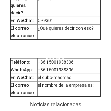
quieres
decir?
En WeChat:
CP9301
El correo
¿Qué quieres decir con eso?
electrónico:
La Srta. Mophy
Mao
Teléfono:
+86 15001938306
WhatsApp:
+86 15001938306
En WeChat:
el cubo-maomao
El correo
el nombre de la empresa es:
electrónico:
Noticias relacionadas