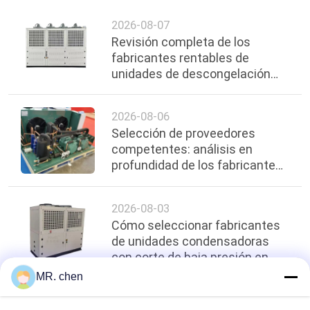
2026-08-07
Revisión completa de los
fabricantes rentables de
unidades de descongelación
por gas caliente en Shanghai,
reciente en 2026
2026-08-06
Selección de proveedores
competentes: análisis en
profundidad de los fabricantes
de unidades de refrigeración en
cascada premium en Shanghai
2026-08-03
Cómo seleccionar fabricantes
de unidades condensadoras
con corte de baja presión en
Shanghai | Guía profesional y
MR. chen
proveedores confiables