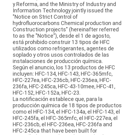
DE
y Reforma, and the Ministry of Industry and
Information Technology jointly issued the
LA
"Notice on Strict Control of
hydrofluorocarbons Chemical production and
FÁBRICA
Construction projects" (hereinafter referred
to as the "Notice"), desde el 1 de agosto,
está prohibido construir 13 tipos de HFC
CONTROL
utilizados como refrigerantes, agentes de
DE
soplado y otros usos controlados de las
instalaciones de producción química.
CALIDAD
Según el anuncio, los 13 productos de HFC
incluyen: HFC-134, HFC-143, HFC-365mfc,
HFC-227ea, HFC-236cb, HFC-236ea, HFC-
ÉNTRENOS
236fa, HFC-245ca, HFC-43-10mee, HFC-41,
EN
HFC-152, HFC-152a, HFC-23.
La notificación establece que, para la
CONTACTO
producción química de 18 tipos de productos
como el HFC-134, el HFC-134a, el HFC-143, el
CON
HFC-245fa, el HFC-365mfc, el HFC-227ea, el
HFC-236cb, el HFC-236ea, HFC-236fa and
HFC-245ca that have been built for
NOTICIAS