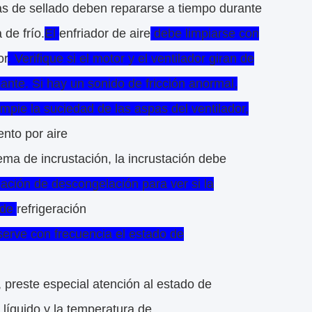
las de sellado deben repararse a tiempo durante
de frío.
El
enfriador de aire
debe limpiarse con
or
. Verifique si el motor y el ventilador giran de
cante. Si hay un sonido de fricción anormal,
mpie la suciedad de las aspas del ventilador,
nto por aire
ema de incrustación, la incrustación debe
tuación de descongelación para ver si la
 de
refrigeración
erve con frecuencia el estado de
, preste especial atención al estado de
 líquido y la temperatura de