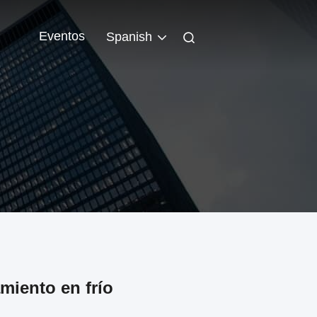
Eventos
Spanish
miento en frío