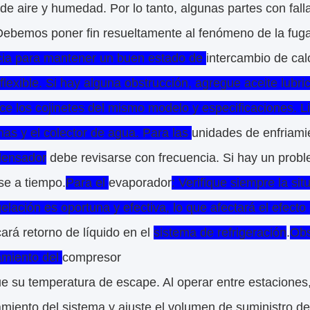
de aire y humedad. Por lo tanto, algunas partes con fal
Debemos poner fin resueltamente al fenómeno de la fuga 
cia para mantener un buen estado de
intercambio de cal
lexible. Si hay alguna obstrucción, agregue aceite lubri
e los cojinetes del mismo modelo y especificaciones. Li
nas y el colector de agua. Para las
unidades de enfriamie
densador
debe revisarse con frecuencia. Si hay un probl
se a tiempo.
Para el
evaporador
: Verifique siempre la si
lación es oportuna y efectiva, lo que afectará el efecto
ará retorno de líquido en el
sistema de refrigeración
.
Obs
amiento del
compresor
que su temperatura de escape. Al operar entre estaciones
miento del sistema y ajuste el volumen de suministro de