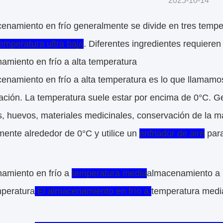
2025-10-14
cenamiento en frío generalmente se divide en tres temp
emperatura ultra baja
. Diferentes ingredientes requieren
amiento en frío a alta temperatura
cenamiento en frío a alta temperatura es lo que llamam
ción. La temperatura suele estar por encima de 0°C. Ge
s, huevos, materiales medicinales, conservación de la m
ente alrededor de 0°C y utilice un
enfriador de aire
para
amiento en frío a
temperatura media
almacenamiento a 
mperatura
El almacenamiento en frío a
temperatura medi