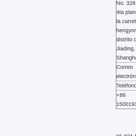
No. 328
4ta plan
la carre
hengyo
distrito 
Jiading,
Shangh
Correo
electrón
Teléfono
+86
150019