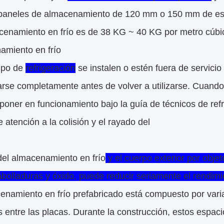
n paneles de almacenamiento de 120 mm o 150 mm de es
cenamiento en frío es de 38 KG ~ 40 KG por metro cúbi
amiento en frío
uipo de
refrigeración
se instalen o estén fuera de servic
rse completamente antes de volver a utilizarse. Cuando
oner en funcionamiento bajo la guía de técnicos de refr
e atención a la colisión y el rayado del
del almacenamiento en frío
y el cuerpo exterior por obje
bolladuras y óxido, puede reducir seriamente el rendimie
enamiento en frío prefabricado está compuesto por varia
 entre las placas. Durante la construcción, estos espacio