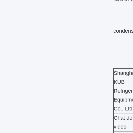
condens
Shangh
KUB
Refriger
Equipm
Co., Ltd
Chat de
video