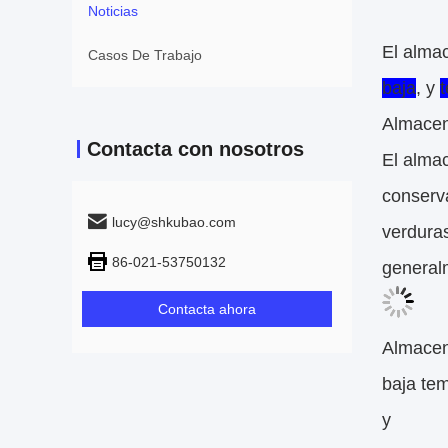
Noticias
El alma
Casos De Trabajo
baja
, y
t
Almacen
Contacta con nosotros
El alma
conserva
lucy@shkubao.com
verdura
86-021-53750132
generalm
Contacta ahora
Almacen
baja te
y