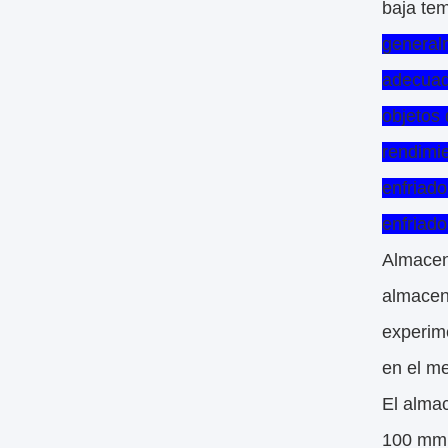
baja te
generalm
adecuad
objetos 
rendimie
enfriado
enfriado
Almacena
almacena
experime
en el m
El alma
100 mm 