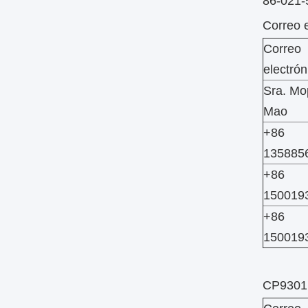
86-021
Correo e
Correo
electrón
Sra. Mo
Mao
+86
135885
+86
150019
+86
150019
CP9301