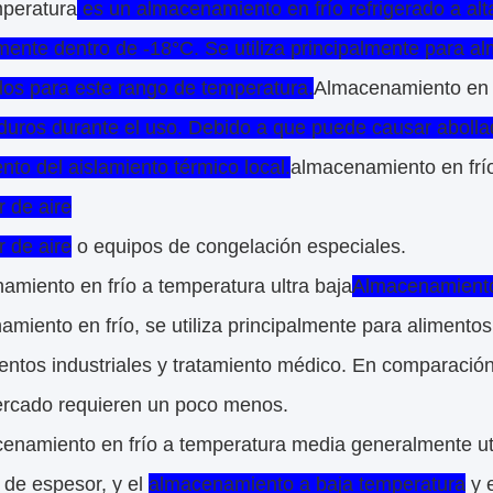
mperatura
es un almacenamiento en frío refrigerado a al
ente dentro de -18°C. Se utiliza principalmente para a
os para este rango de temperatura.
Almacenamiento en f
duros durante el uso. Debido a que puede causar abolla
nto del aislamiento térmico local.
almacenamiento en frío
r de aire
r de aire
o equipos de congelación especiales.
miento en frío a temperatura ultra baja
Almacenamiento 
miento en frío, se utiliza principalmente para alimento
ntos industriales y tratamiento médico. En comparación c
ercado requieren un poco menos.
cenamiento en frío a temperatura media generalmente ut
de espesor, y el
almacenamiento a baja temperatura
y 