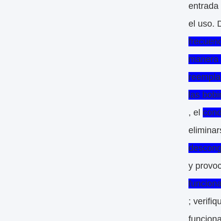
entrada 
el uso. 
frecuen
manera f
reemplac
las bobi
, el
con
eliminar
desconge
y provoc
funcion
; verifi
funciona