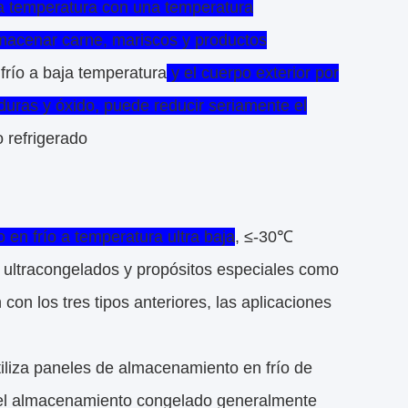
ta temperatura con una temperatura
lmacenar carne, mariscos y productos
río a baja temperatura
y el cuerpo exterior por
duras y óxido, puede reducir seriamente el
 refrigerado
en frío a temperatura ultra baja
, ≤-30℃
s ultracongelados y propósitos especiales como
on los tres tipos anteriores, las aplicaciones
iliza paneles de almacenamiento en frío de
el almacenamiento congelado generalmente