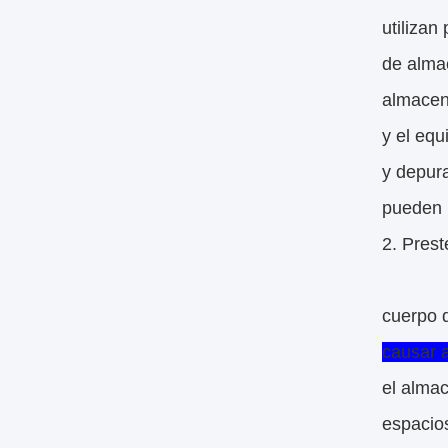
utiliza
de alma
almacen
y el eq
y depura
pueden p
2. Prest
cuerpo 
causar a
el almac
espacios