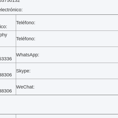
-53750132
lectrónico:
Teléfono:
ico:
phy
Teléfono:
WhatsApp:
63336
Skype:
38306
WeChat:
38306