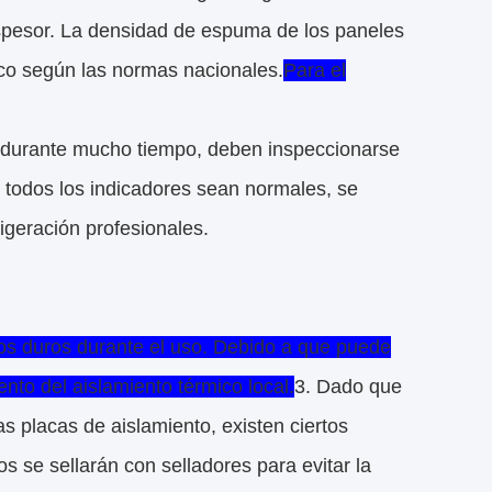
pesor. La densidad de espuma de los paneles
co según las normas nacionales.
Para el
io durante mucho tiempo, deben inspeccionarse
 todos los indicadores sean normales, se
igeración profesionales.
tos duros durante el uso. Debido a que puede
nto del aislamiento térmico local.
3. Dado que
s placas de aislamiento, existen ciertos
s se sellarán con selladores para evitar la