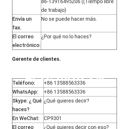
86-13916495206 ((Tiempo libre
de trabajo)
Envía un
No se puede hacer más.
fax.
El correo
¿Por qué no lo haces?
electrónico:
Gerente de clientes.
El Sr. Mick Cai
Teléfono:
+86 13588563336
WhatsApp:
+86 13588563336
Skype: ¿ Qué
¿Qué quieres decir?
haces?
En WeChat:
CP9301
El correo
¿Qué quieres decir con eso?