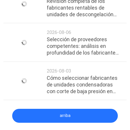
Revisión completa de los
fabricantes rentables de
unidades de descongelación
por gas caliente en Shanghai,
reciente en 2026
2026-08-06
Selección de proveedores
competentes: análisis en
profundidad de los fabricantes
de unidades de refrigeración en
cascada premium en Shanghai
2026-08-03
Cómo seleccionar fabricantes
de unidades condensadoras
con corte de baja presión en
Shanghai | Guía profesional y
proveedores confiables
arriba