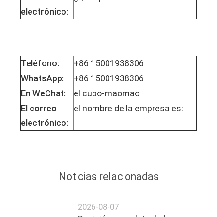
electrónico:
La Srta. Mophy
Mao
Teléfono:
+86 15001938306
WhatsApp:
+86 15001938306
En WeChat:
el cubo-maomao
El correo
el nombre de la empresa es:
electrónico:
Noticias relacionadas
2026-08-07