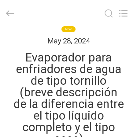
Shanghai KUB
Refrigeration
Equipment
Co.,
Ltd..
All
Rights
HOGAR
NEWS
Reserved.
May 28, 2024
PRODUCTOS
Evaporador para
enfriadores de agua
VR
de tipo tornillo
SHOW
(breve descripción
SOBRE
de la diferencia entre
NOSOTROS
el tipo líquido
completo y el tipo
VIAJE