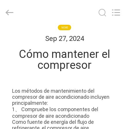
Shanghai KUB
Refrigeration
Equipment
Co.,
Ltd..
All
Rights
HOGAR
NEWS
Reserved.
Sep 27, 2024
PRODUCTOS
Cómo mantener el
compresor
VR
SHOW
Los métodos de mantenimiento del
SOBRE
compresor de aire acondicionado incluyen
principalmente:
NOSOTROS
1、 Compruebe los componentes del
compresor de aire acondicionado
Como fuente de energía del flujo de
VIAJE
refrigerante, el compresor de aire