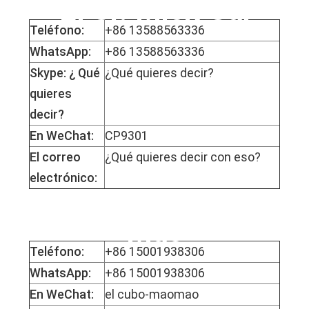
El Sr. Mick Cai
Teléfono:
+86 13588563336
WhatsApp:
+86 13588563336
Skype: ¿ Qué
¿Qué quieres decir?
quieres
decir?
En WeChat:
CP9301
El correo
¿Qué quieres decir con eso?
electrónico:
La Srta. Mophy
Mao
Teléfono:
+86 15001938306
WhatsApp:
+86 15001938306
En WeChat:
el cubo-maomao