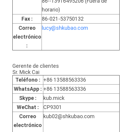
86--13916495206 (Fuera de
horario)
Fax :
86-021-53750132
Correo
lucy@shkubao.com
electrónico
:
Gerente de clientes
Sr. Mick Cai
Teléfono :
+86 13588563336
WhatsApp :
+86 13588563336
Skype :
kub.mick
WeChat :
CP9301
Correo
kub02@shkubao.com
electrónico