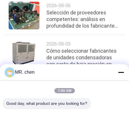
reciente en 2026
2026-08-06
Selección de proveedores
competentes: análisis en
profundidad de los fabricantes
de unidades de refrigeración en
cascada premium en Shanghai
2026-08-03
Cómo seleccionar fabricantes
de unidades condensadoras
con corte de baja presión en
Shanghai | Guía profesional y
MR. chen
proveedores confiables
arriba
7:00 AM
Good day, what product are you looking for?
Categorías Populares
Todos