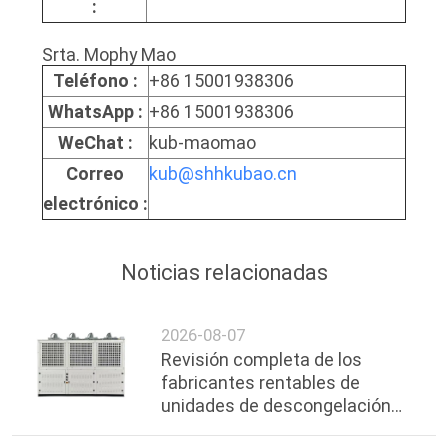
:
Srta. Mophy Mao
Teléfono :
+86 15001938306
WhatsApp :
+86 15001938306
WeChat :
kub-maomao
Correo
kub@shhkubao.cn
electrónico :
Noticias relacionadas
2026-08-07
Revisión completa de los
fabricantes rentables de
unidades de descongelación
por gas caliente en Shanghai,