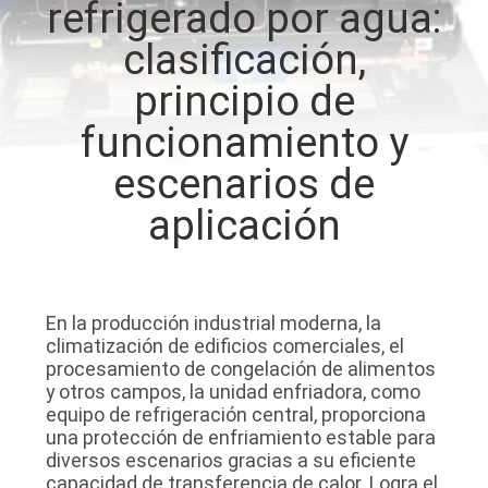
refrigerado por agua:
DE
clasificación,
LA
FÁBRICA
principio de
funcionamiento y
CONTROL
escenarios de
DE
aplicación
CALIDAD
ÉNTRENOS
En la producción industrial moderna, la
EN
climatización de edificios comerciales, el
procesamiento de congelación de alimentos
CONTACTO
y otros campos, la unidad enfriadora, como
CON
equipo de refrigeración central, proporciona
una protección de enfriamiento estable para
diversos escenarios gracias a su eficiente
NOTICIAS
capacidad de transferencia de calor. Logra el