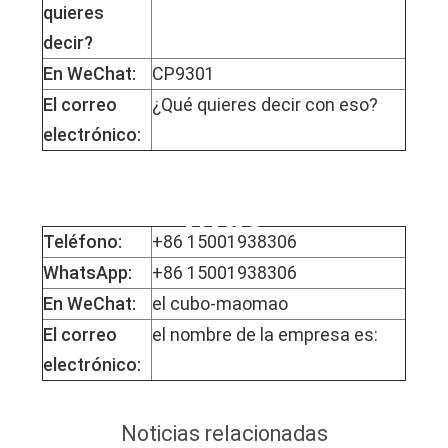
quieres
decir?
En WeChat:
CP9301
El correo
¿Qué quieres decir con eso?
electrónico:
La Srta. Mophy
Mao
Teléfono:
+86 15001938306
WhatsApp:
+86 15001938306
En WeChat:
el cubo-maomao
El correo
el nombre de la empresa es:
electrónico:
Noticias relacionadas