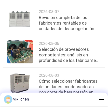
2026-08-07
Revisión completa de los
fabricantes rentables de
unidades de descongelación
por gas caliente en Shanghai,
reciente en 2026
2026-08-06
Selección de proveedores
competentes: análisis en
profundidad de los fabricantes
de unidades de refrigeración en
cascada premium en Shanghai
2026-08-03
Cómo seleccionar fabricantes
de unidades condensadoras
con corte de baja presión en
Shanghai | Guía profesional y
MR. chen
proveedores confiables