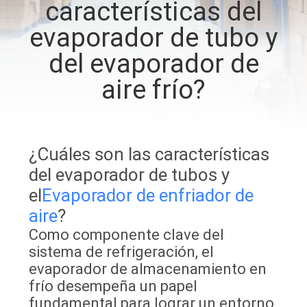
características del
DE
evaporador de tubo y
LA
FÁBRICA
del evaporador de
aire frío?
CONTROL
DE
CALIDAD
¿Cuáles son las características
del evaporador de tubos y
ÉNTRENOS
el
Evaporador de enfriador de
EN
aire
?
Como componente clave del
CONTACTO
sistema de refrigeración, el
CON
evaporador de almacenamiento en
frío desempeña un papel
NOTICIAS
fundamental para lograr un entorno