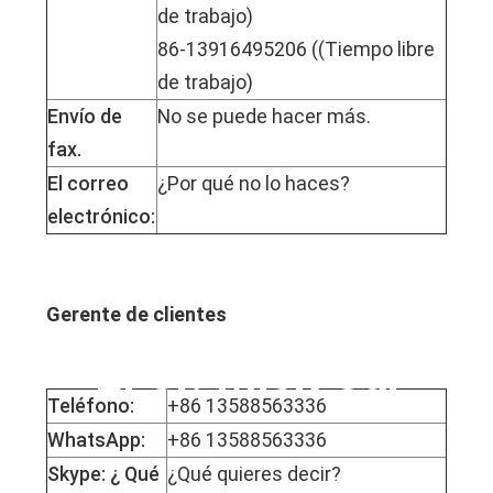
de trabajo)
86-13916495206 ((Tiempo libre
de trabajo)
Envío de
No se puede hacer más.
fax.
El correo
¿Por qué no lo haces?
electrónico:
Gerente de clientes
El Sr. Mick Cai
Teléfono:
+86 13588563336
WhatsApp:
+86 13588563336
Skype: ¿ Qué
¿Qué quieres decir?