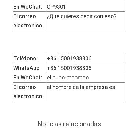
En WeChat:
CP9301
El correo
¿Qué quieres decir con eso?
electrónico:
La Srta. Mophy
Mao
Teléfono:
+86 15001938306
WhatsApp:
+86 15001938306
En WeChat:
el cubo-maomao
El correo
el nombre de la empresa es:
electrónico:
Noticias relacionadas