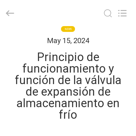
Shanghai KUB
Refrigeration
Equipment
Co.,
Ltd..
All
Rights
HOGAR
NEWS
Reserved.
May 15, 2024
PRODUCTOS
Principio de
funcionamiento y
VR
función de la válvula
SHOW
de expansión de
SOBRE
almacenamiento en
NOSOTROS
frío
VIAJE