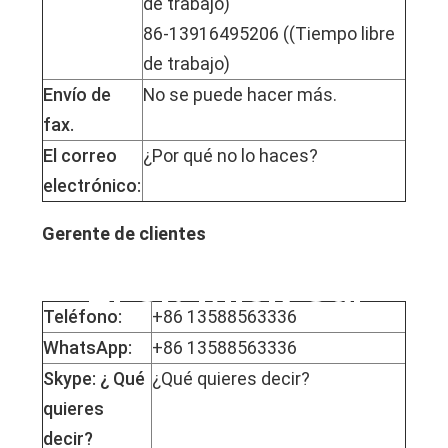
de trabajo)
86-13916495206 ((Tiempo libre
de trabajo)
Envío de
No se puede hacer más.
fax.
El correo
¿Por qué no lo haces?
electrónico:
Gerente de clientes
El Sr. Mick Cai
Teléfono:
+86 13588563336
WhatsApp:
+86 13588563336
Skype: ¿ Qué
¿Qué quieres decir?
quieres
decir?