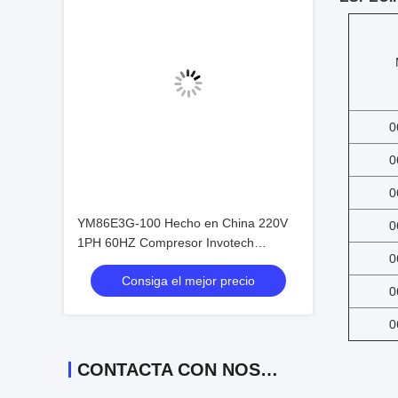
0
0
0
YM86E3G-100 Hecho en China 220V
0
1PH 60HZ Compresor Invotech
0
Compresor de Refrigeración Precio del
Consiga el mejor precio
Compresor 5HP
0
0
CONTACTA CON NOSOTROS