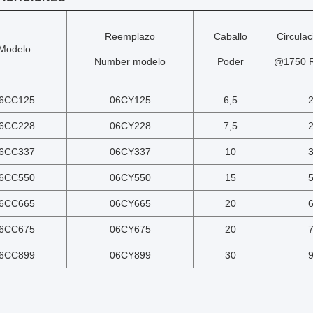
Reemplazo
Caballo
Circulac
Modelo
Number modelo
Poder
@1750 
6CC125
06CY125
6,5
2
6CC228
06CY228
7,5
2
6CC337
06CY337
10
3
6CC550
06CY550
15
5
6CC665
06CY665
20
6
6CC675
06CY675
20
7
6CC899
06CY899
30
9