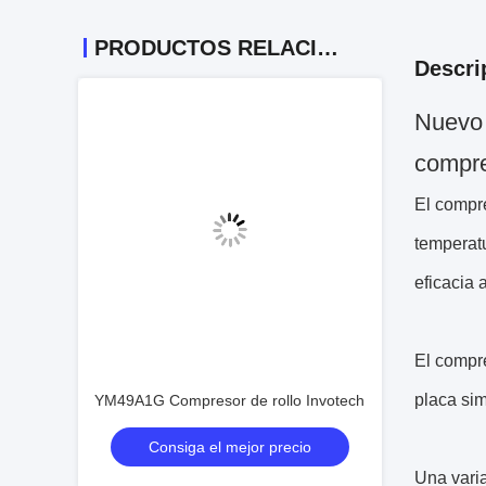
PRODUCTOS RELACIONADOS
Descri
Nuevo 
compre
El compre
temperatu
eficacia 
El compr
placa sim
YM49A1G Compresor de rollo Invotech
Consiga el mejor precio
Una varia