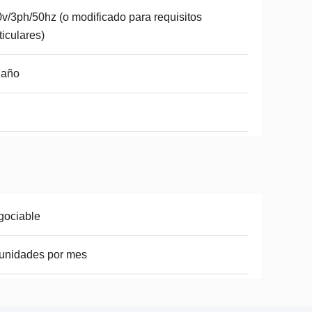
v/3ph/50hz (o modificado para requisitos
ticulares)
 año
gociable
unidades por mes