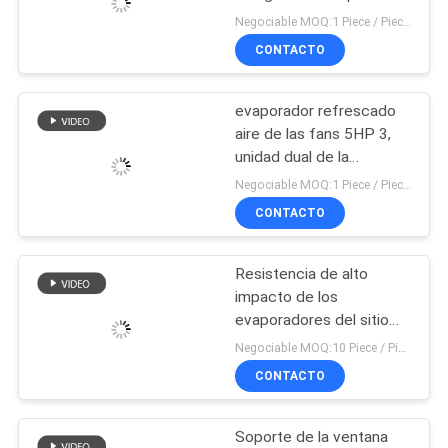
dos de la eficacia alta de
Negociable MOQ:1 Piece / Pieces
Warehouse con el
CONTACTO
CASOS
calentador
evaporador refrescado
PIDA
aire de las fans 5HP 3,
UNA
unidad dual de la
descarga del
CITA
Negociable MOQ:1 Piece / Pieces
refrigerador evaporativo
CONTACTO
de la eficacia alta
MAPA
Resistencia de alto
DEL
impacto de los
SITIO
evaporadores del sitio
fresco del soporte de la
Negociable MOQ:10 Piece / Pieces
pared no que contamina
CONTACTO
POLÍTICA
la ruina
DE
Soporte de la ventana