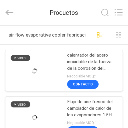
Shanghai KUB
Refrigeration
Equipment
Productos
Co.,
Ltd..
All
Rights
HOGAR
Reserved.
air flow evaporative cooler fabricación en línea
PRODUCTOS
calentador del acero
inoxidable de la fuerza
VR
de la corrosión del
SHOW
refrigerador evaporativo
Negociable MOQ:1
del flujo de aire de 1HP
CONTACTO
220V alto para la
SOBRE
pequeña cámara fría
Flujo de aire fresco del
NOSOTROS
cambiador de calor de
los evaporadores 1.5HP
VIAJE
del sitio de KUBD-3D
Negociable MOQ:1