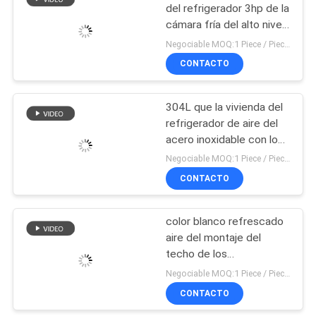
PRIVACIDAD
del refrigerador 3hp de la
cámara fría del alto nivel
380/400 VAC que actúa
Negociable MOQ:1 Piece / Pieces
Voltag para la ingeniería
CONTACTO
de la conservación en
cámara frigorífica
304L que la vivienda del
refrigerador de aire del
acero inoxidable con los
SS enreda la cubierta, las
Negociable MOQ:1 Piece / Pieces
cuchillas no son acero
CONTACTO
inoxidable
color blanco refrescado
aire del montaje del
techo de los
evaporadores del sitio
Negociable MOQ:1 Piece / Pieces
fresco de la
CONTACTO
conservación en cámara