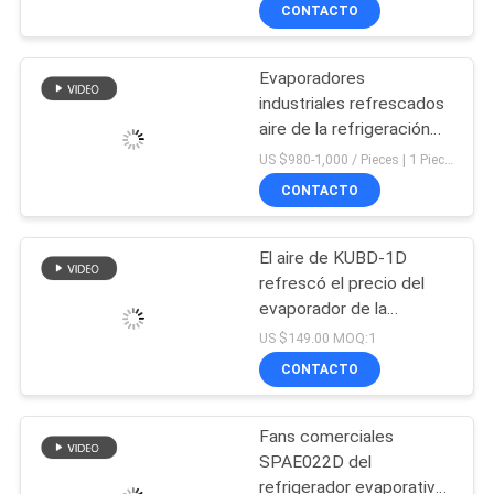
alto 735*160*365m m
DE
CONTACTO
LA
Evaporadores
FÁBRICA
industriales refrescados
aire de la refrigeración
CONTROL
del evaporador de tipo
US $980-1,000 / Pieces | 1 Piece/Pieces (Min. Order) MOQ:1 Piece / Pieces
europeo de la serie del
DE
CONTACTO
SP del evaporador
CALIDAD
El aire de KUBD-1D
refrescó el precio del
ÉNTRENOS
evaporador de la
refrigeración del
EN
US $149.00 MOQ:1
evaporador para el
CONTACTO
CONTACTO
gabinete de exhibición
CON
Fans comerciales
SPAE022D del
NOTICIAS
refrigerador evaporativo